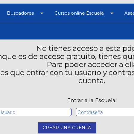
arrow_drop_down
arrow_drop_down
Buscadores
Cursos online Escuela
Ases
No tienes acceso a esta pá
que es de acceso gratuito, tienes que
Para poder acceder a ell
nes que entrar con tu usuario y contra
cuenta.
Entrar a la Escuela:
CREAR UNA CUENTA