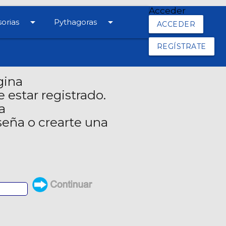
Acceder
arrow_drop_down
arrow_drop_down
orias
Pythagoras
ACCEDER
REGÍSTRATE
gina
 estar registrado.
a
seña o crearte una