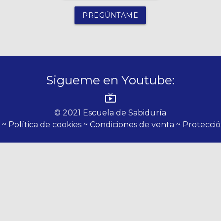
PREGÚNTAME
Sigueme en Youtube:
live_tv
© 2021 Escuela de Sabiduría
l ~
Política de cookies ~
Condiciones de venta ~
Protecció