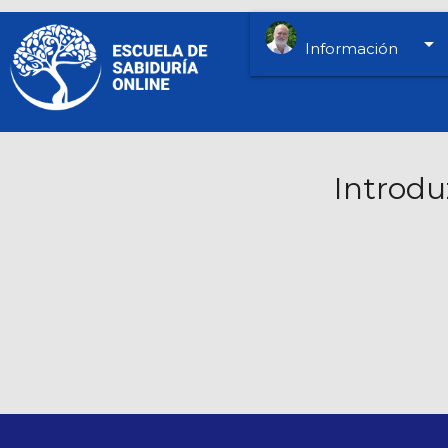
arrow_drop_down
Información
Introdu